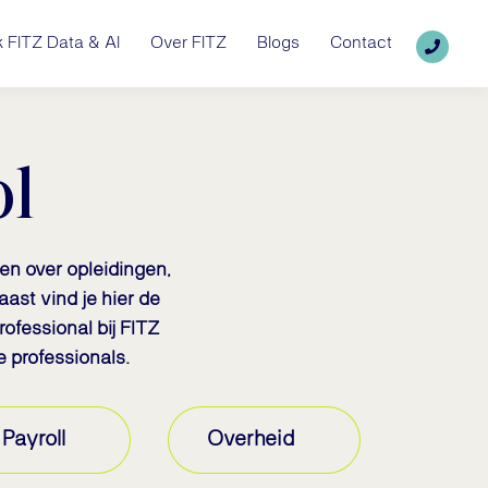
 FITZ Data & AI
Over FITZ
Blogs
Contact
ol
len over opleidingen,
ast vind je hier de
rofessional bij FITZ
e professionals.
Payroll
Overheid