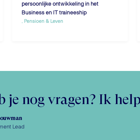
persoonlijke ontwikkeling in het
Business en IT traineeship
Pensioen & Leven
 je nog vragen? Ik help
Bouwman
ment Lead