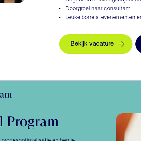
Doorgroei naar consultant
Leuke borrels, evenementen en
Bekijk vacature
ram
l Program
 of procesoptimalisatie en ben je