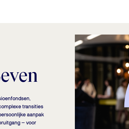
Leven
sioenfondsen,
complexe transities
 persoonlijke aanpak
oruitgang – voor