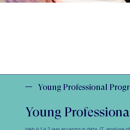
Young Professional Prog
Young Professiona
Heb jij 1 à 2 jaar ervaring in data, IT, analyse