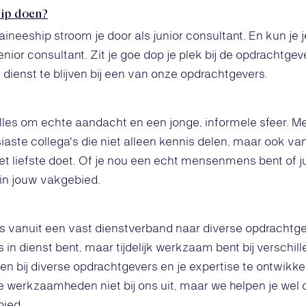
hip doen?
ineeship stroom je door als junior consultant. En kun je 
nior consultant. Zit je goe dop je plek bij de opdrachtge
 dienst te blijven bij een van onze opdrachtgevers.
t alles om echte aandacht en een jonge, informele sfeer. M
iaste collega's die niet alleen kennis delen, maar ook v
et liefste doet. Of je nou een echt mensenmens bent of jui
 in jouw vakgebied.
ls vanuit een vast dienstverband naar diverse opdrachtg
ns in dienst bent, maar tijdelijk werkzaam bent bij verschil
oen bij diverse opdrachtgevers en je expertise te ontwikke
e werkzaamheden niet bij ons uit, maar we helpen je wel 
bied.