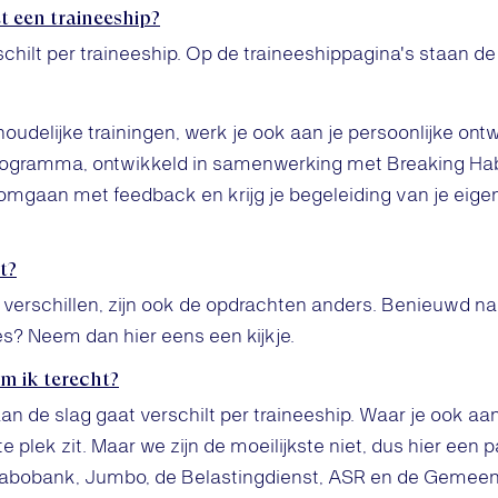
t een traineeship?
chilt per traineeship. Op de traineeshippagina's staan de
udelijke trainingen, werk je ook aan je persoonlijke ontw
rogramma, ontwikkeld in samenwerking met Breaking Habit
mgaan met feedback en krijg je begeleiding van je eige
t?
 verschillen, zijn ook de opdrachten anders. Benieuwd n
es? Neem dan hier eens een kijkje.
m ik terecht?
an de slag gaat verschilt per traineeship. Waar je ook aan
uiste plek zit. Maar we zijn de moeilijkste niet, dus hier een
Rabobank, Jumbo, de Belastingdienst, ASR en de Gemeent