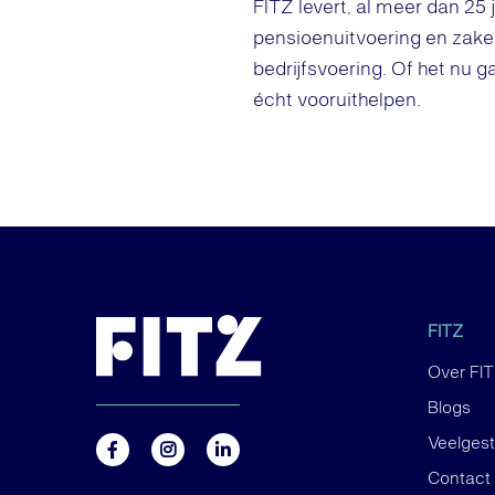
FITZ levert, al meer dan 25
pensioenuitvoering en zakel
bedrijfsvoering. Of het nu g
écht vooruithelpen.
FITZ
Over FI
Blogs
Veelges
Contact