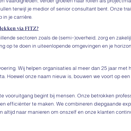
 en vaardigheden, verder groeien naar rollen als projectm
ullen terwijl je medior of senior consultant bent. Onze tr
 in je carrière.
dekken via FITZ?
illende sectoren zoals de (semi-)overheid, zorg en zakelij
ing op te doen in uiteenlopende omgevingen en je horizo
svoering. Wij helpen organisaties al meer dan 25 jaar met
a. Hoewel onze naam nieuw is, bouwen we voort op een 
te vooruitgang begint bij mensen. Onze betrokken profess
 en efficiënter te maken. We combineren diepgaande expe
n altijd naar manieren om onszelf en onze klanten contin