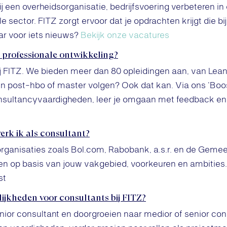
ij een overheidsorganisatie, bedrijfsvoering verbeteren i
le sector. FITZ zorgt ervoor dat je opdrachten krijgt die bi
aar voor iets nieuws?
Bekijk onze vacatures
 professionale ontwikkeling?
ij FITZ. We bieden meer dan 80 opleidingen aan, van Lean
 een post-hbo of master volgen? Ook dat kan. Via ons ‘Boos
sultancyvaardigheden, leer je omgaan met feedback en 
erk ik als consultant?
ganisaties zoals Bol.com, Rabobank, a.s.r. en de Geme
n op basis van jouw vakgebied, voorkeuren en ambities.
st
ijkheden voor consultants bij FITZ?
junior consultant en doorgroeien naar medior of senior con