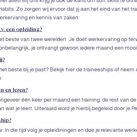
et alles! Bij ons krijg je ook de kans om soft skills te ont
bits. Zo zorgen wij ervoor dat jij aan het eind van het t
erkervaring en kennis van zaken.
.v. een opleiding?
het beste van twee werelden. Je doet werkervaring op terw
 onbelangrijk, je ontvangt gewoon iedere maand een mooi 
ij?
et beste bij je past? Bekijk hier de traineeships of nee
.
n en leren?
ngeveer één keer per maand een training, de rest van de 
wat je leert. Uiteraard word je hierbij begeleid door je 
ship?
r. In die tijd volg je opleidiningen en doe je relevante wer