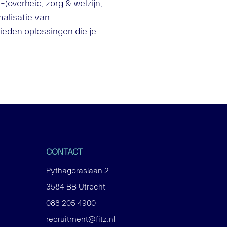
)overheid, zorg & welzijn,
malisatie van
bieden oplossingen die je
CONTACT
Pythagoraslaan 2
3584 BB Utrecht
088 205 4900
recruitment@fitz.nl