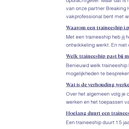
opdrachtgever. Maar dat is ni
van onze partner Breaking Ha
vakprofessional bent met w
Waarom een traineeship i.p
Met een traineeship heb jij 
ontwikkeling werkt. En niet
Welk traineeship past bij m
Benieuwd welk traineeship h
mogelijkheden te bespreken
Wat is de verhouding werke
Over het algemeen volg je o
werken en het toepassen van 
Hoelang duurt een trainee
Een traineeship duurt 1.5 jaa