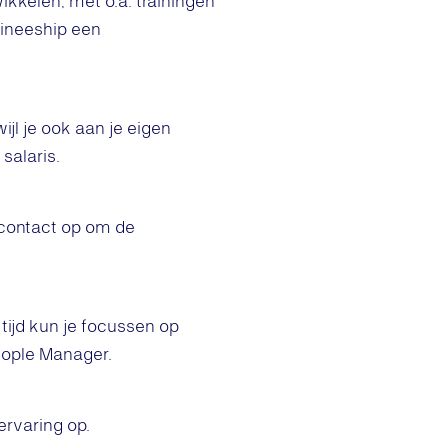
wikkelen, met o.a. trainingen
raineeship een
ijl je ook aan je eigen
salaris.
m contact op om de
tijd kun je focussen op
People Manager.
kervaring op.