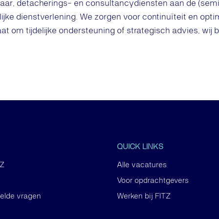
 jaar, detacherings- en consultancydiensten aan de (semi-
ijke dienstverlening. We zorgen voor continuïteit en opti
aat om tijdelijke ondersteuning of strategisch advies, wij 
QUICK LINKS
TZ
Alle vacatures
Voor opdrachtgevers
telde vragen
Werken bij FITZ