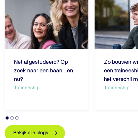
Net afgestudeerd? Op
Zo bouwen wij
zoek naar een baan… en
een traineesh
nu?
het verschil 
Traineeship
Traineeship
Bekijk alle blogs