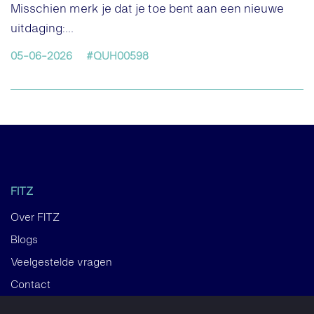
Misschien merk je dat je toe bent aan een nieuwe
uitdaging:...
05-06-2026
#QUH00598
FITZ
Over FITZ
Blogs
Veelgestelde vragen
Contact