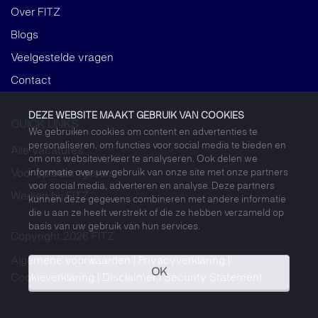
Over FITZ
Blogs
Veelgestelde vragen
Contact
DEZE WEBSITE MAAKT GEBRUIK VAN COOKIES
QUICK LINKS
We gebruiken cookies om content en advertenties te
personaliseren, om functies voor social media te bieden en
Alle vacatures
om ons websiteverkeer te analyseren. Ook delen we
informatie over uw gebruik van onze site met onze partners
Voor opdrachtgevers
voor social media, adverteren en analyse. Deze partners
Werken bij FITZ
kunnen deze gegevens combineren met andere informatie
die u aan ze heeft verstrekt of die ze hebben verzameld op
basis van uw gebruik van hun services.
Copyright 2026 FITZ
Algemene voorwaarden
Privacyverklaring
OK
Cookieverklaring
Disclaimer
Security Statement