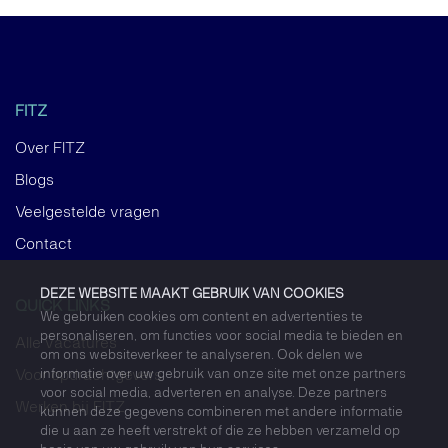
FITZ
Over FITZ
Blogs
Veelgestelde vragen
Contact
DEZE WEBSITE MAAKT GEBRUIK VAN COOKIES
QUICK LINKS
We gebruiken cookies om content en advertenties te
personaliseren, om functies voor social media te bieden en
Alle vacatures
om ons websiteverkeer te analyseren. Ook delen we
informatie over uw gebruik van onze site met onze partners
Voor opdrachtgevers
voor social media, adverteren en analyse. Deze partners
Werken bij FITZ
kunnen deze gegevens combineren met andere informatie
die u aan ze heeft verstrekt of die ze hebben verzameld op