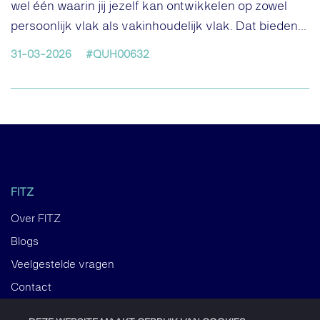
wel één waarin jij jezelf kan ontwikkelen op zowel
persoonlijk vlak als vakinhoudelijk vlak. Dat bieden...
31-03-2026
#QUH00632
FITZ
Over FITZ
Blogs
Veelgestelde vragen
Contact