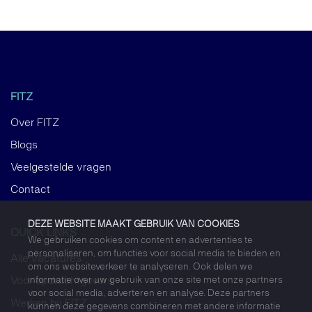
FITZ
Over FITZ
Blogs
Veelgestelde vragen
Contact
DEZE WEBSITE MAAKT GEBRUIK VAN COOKIES
QUICK LINKS
We gebruiken cookies om content en advertenties te
personaliseren, om functies voor social media te bieden en
Alle vacatures
om ons websiteverkeer te analyseren. Ook delen we
informatie over uw gebruik van onze site met onze partners
Voor opdrachtgevers
voor social media, adverteren en analyse. Deze partners
Werken bij FITZ
kunnen deze gegevens combineren met andere informatie