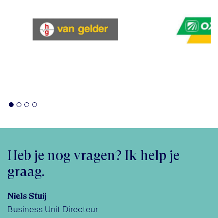
Heb je nog vragen? Ik help je
graag.
Niels Stuij
Business Unit Directeur