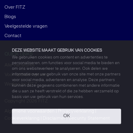
Over FITZ
Blogs
Veelgestelde vragen
Contact
DEZE WEBSITE MAAKT GEBRUIK VAN COOKIES
QUICK LINKS
We gebruiken cookies om content en advertenties te
personaliseren, om functies voor social media te bieden en
Alle vacatures
om ons websiteverkeer te analyseren. Ook delen we
informatie over uw gebruik van onze site met onze partners
Voor opdrachtgevers
voor social media, adverteren en analyse. Deze partners
Werken bij FITZ
kunnen deze gegevens combineren met andere informatie
die u aan ze heeft verstrekt of die ze hebben verzameld op
basis van uw gebruik van hun services.
Copyright 2026 FITZ
Algemene voorwaarden
Privacyverklaring
OK
Cookieverklaring
Disclaimer
Security Statement