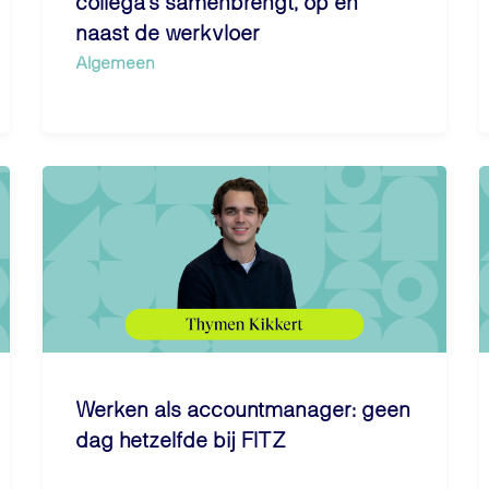
collega's samenbrengt, op én
naast de werkvloer
Algemeen
Werken als accountmanager: geen
dag hetzelfde bij FITZ