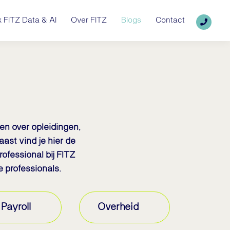
 FITZ Data & AI
Over FITZ
Blogs
Contact
len over opleidingen,
ast vind je hier de
rofessional bij FITZ
e professionals.
Payroll
Overheid