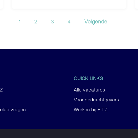
1
2
3
4
Volgende
QUICK LINKS
TZ
Alle vacatures
Voor opdrachtgevers
telde vragen
Werken bij FITZ